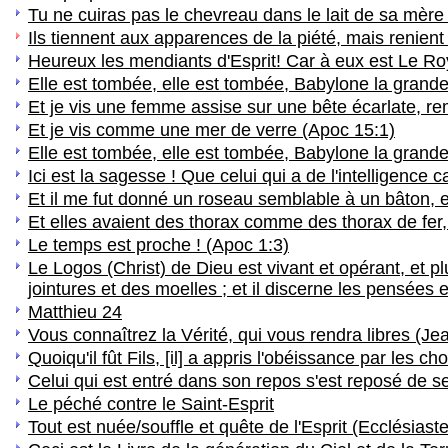
Tu ne cuiras pas le chevreau dans le lait de sa mè
Ils tiennent aux apparences de la piété, mais renient 
Heureux les mendiants d'Esprit! Car à eux est Le R
Elle est tombée, elle est tombée, Babylone la grand
Et je vis une femme assise sur une bête écarlate, r
Et je vis comme une mer de verre (Apoc 15:1)
Elle est tombée, elle est tombée, Babylone la grand
Ici est la sagesse ! Que celui qui a de l'intelligenc
Et il me fut donné un roseau semblable à un bâton, en
Et elles avaient des thorax comme des thorax de fer,
Le temps est proche ! (Apoc 1:3)
Le Logos (Christ) de Dieu est vivant et opérant, et pl
jointures et des moelles ; et il discerne les pensées 
Matthieu 24
Vous connaîtrez la Vérité, qui vous rendra libres (Je
Quoiqu'il fût Fils, [il] a appris l'obéissance par les ch
Celui qui est entré dans son repos s'est reposé de
Le péché contre le Saint-Esprit
Tout est nuée/souffle et quête de l'Esprit (Ecclésiaste