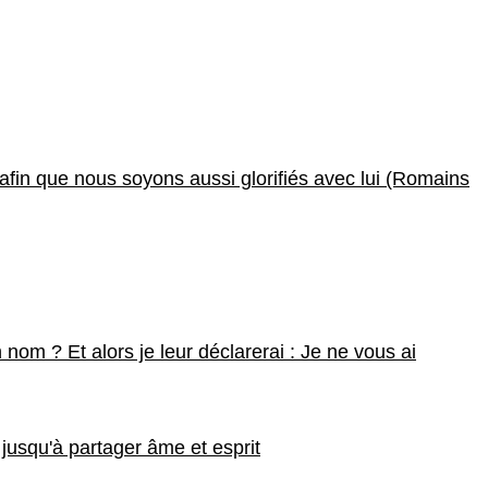
i, afin que nous soyons aussi glorifiés avec lui (Romains
 nom ? Et alors je leur déclarerai : Je ne vous ai
jusqu'à partager âme et esprit