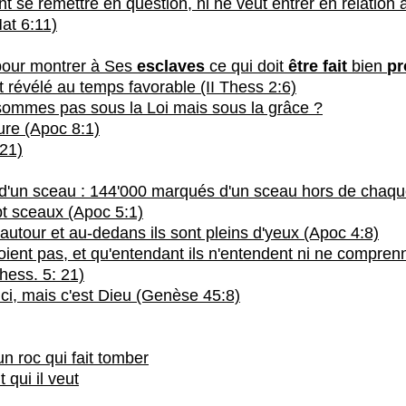
t se remettre en question, ni ne veut entrer en relation 
at 6:11)
pour montrer à Ses
esclaves
ce qui doit
être fait
bien
pr
it révélé au temps favorable (II Thess 2:6)
sommes pas sous la Loi mais sous la grâce ?
ure (Apoc 8:1)
21)
d'un sceau : 144'000 marqués d'un sceau hors de chaque t
ept sceaux (Apoc 5:1)
 autour et au-dedans ils sont pleins d'yeux (Apoc 4:8)
voient pas, et qu'entendant ils n'entendent ni ne compren
hess. 5: 21)
ci, mais c'est Dieu (Genèse 45:8)
n roc qui fait tomber
t qui il veut