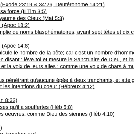
re (Exode 23:19 & 34:26, Deutéronome 14:21)
sa force (II Tim 3:5)
oyaume des Cieux (Mat 5:3)
e (Apoc 18:2)
emplie de noms blasphématoires, ayant sept têtes et dix 
e (Apoc 14:8)
e calcule le nombre de la bête; car c'est un nombre d'ho
 disant : lève-toi et mesure le Sanctuaire de Dieu, et l'a
 et la voix de leurs ailes : comme une voix de chars à 
us pénétrant qu'aucune épée à deux tranchants, et atteigna
et les intentions du coeur (Hébreux 4:12)
an 8:32)
oses qu'il a souffertes (Héb 5:8)
 ses oeuvres, comme Dieu des siennes (Héb 4:10)
)