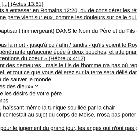
[...] (Actes 13:51)
nts à entasser en Romains 12:20, ou de considérer les 
ne perte vient sur eux, comme les douleurs sur celle qui 
es baptisant (immergeant) DANS le Nom du Père et du Fils 
pas la mort - jusqu'à ce / afin / tandis - qu'ils voient l
pénétrante qu'aucune épée à deux bouches, et atteignant j
intentions du coeur » (Hébreux 4:12)
ont des demeures - mais le fils de l'homme n'a pas où re
el, et tout ce que vous délierez sur la terre sera délié dan
in de sauver le monde
êtes des dieux» ?
e les désirs de votre père
emps
, haïssant même la tunique souillée par la chair
il contestait au sujet du corps de Moïse, n'osa pas porte
, pour le jugement du grand jour, les anges qui n'ont pa