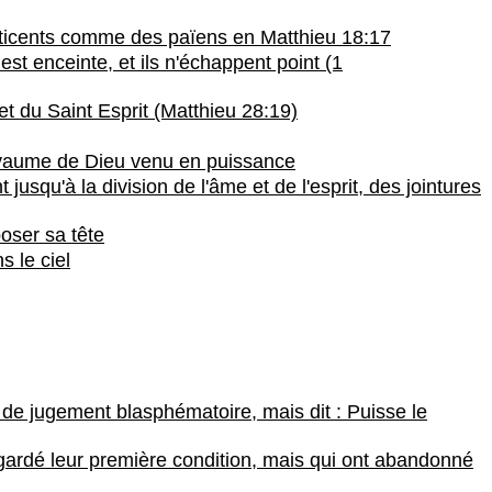
réticents comme des païens en Matthieu 18:17
est enceinte, et ils n'échappent point (1
et du Saint Esprit (Matthieu 28:19)
e Royaume de Dieu venu en puissance
usqu'à la division de l'âme et de l'esprit, des jointures
poser sa tête
s le ciel
r de jugement blasphématoire, mais dit : Puisse le
s gardé leur première condition, mais qui ont abandonné