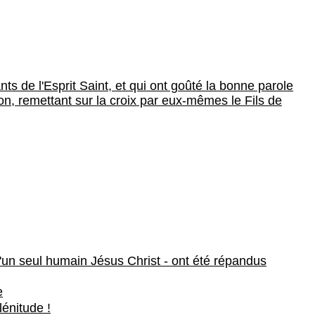
ants de l'Esprit Saint, et qui ont goûté la bonne parole
on, remettant sur la croix par eux-mêmes le Fils de
e d'un seul humain Jésus Christ - ont été répandus
e
lénitude !