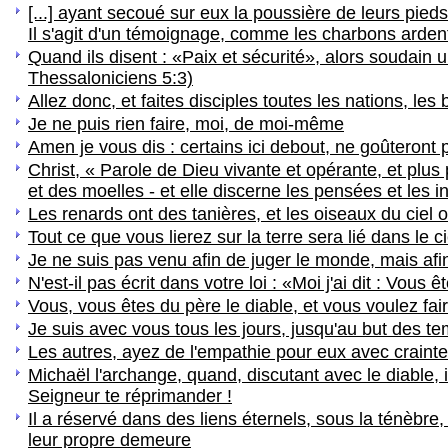
[...] ayant secoué sur eux la poussière de leurs pieds 
Il s'agit d'un témoignage, comme les charbons arde
Quand ils disent : «Paix et sécurité», alors soudain u
Thessaloniciens 5:3)
Allez donc, et faites disciples toutes les nations, l
Je ne puis rien faire, moi, de moi-même
Amen je vous dis : certains ici debout, ne goûteront 
Christ, « Parole de Dieu vivante et opérante, et plus 
et des moelles - et elle discerne les pensées et les 
Les renards ont des tanières, et les oiseaux du ciel 
Tout ce que vous lierez sur la terre sera lié dans le ci
Je ne suis pas venu afin de juger le monde, mais af
N'est-il pas écrit dans votre loi : «Moi j'ai dit : Vous 
Vous, vous êtes du père le diable, et vous voulez fair
Je suis avec vous tous les jours, jusqu'au but des t
Les autres, ayez de l'empathie pour eux avec crainte
Michaël l'archange, quand, discutant avec le diable, 
Seigneur te réprimander !
Il a réservé dans des liens éternels, sous la ténèbre
leur propre demeure