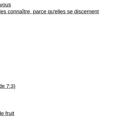
 vous
 les connaître, parce qu'elles se discernent
de 7:3)
e fruit