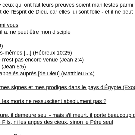
que ceux qui ont fait leurs preuves soient manifestes parmi
 l'Esprit de Dieu, car elles lui sont folie - et il ne peut
rmi vous
l a, ne peut être mon disciple
9)
us-mêmes [...] (Hébreux 10:25)
re n'est pas encore venue (Jean 2:4)
 (Jean 5:5)
appelés auprès [de Dieu] (Matthieu 5:4)
ai mes signes et mes prodiges dans le pays d'Égypte (Exo
i les morts ne ressuscitent absolument pas ?
e, il demeure seul - mais s'il meurt, il porte beaucoup d
e Fils, ni les anges des cieux, sinon le Père seul