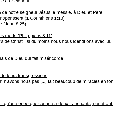
me au Seigneur
 de notre seigneur Jésus le messie, à Dieu et Père
nt/périssent (1 Corinthiens 1:18)
le (Jean 8:25)
 les morts (Philippiens 3:11)
iers de Christ - si du moins nous nous identifions avec lu
mais de Dieu qui fait miséricorde
 de leurs transgressions
, n'avons-nous pas [...] fait beaucoup de miracles en ton
ant qu'une épée quelconque à deux tranchants, pénétrant 