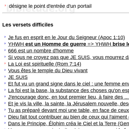
désigne le point d'entrée d'un portail
Les versets difficiles
Je fus en esprit en le Jour du Seigneur (Apoc 1:10)
YHWH
est un Homme de guerre
=> YHWH
brise 
666 est un nombre d'homme
Si vous ne croyez pas que JE SUIS, vous mourrez 
La Loi est spirituelle (Rom 7:14)
Vous êtes le temple du Dieu vivant
JE SUIS
Et fut vu un grand signe dans le ciel : une femme en
La foi est la base, la substance des choses qu'on esp
J'encourage donc, en tout premier lieu, à faire des ..
Et je vis la ville, la sainte, la Jérusalem nouvelle, d
Tu as préparé devant moi une table, en face de ceux
Dieu fait tout contribuer au bien de ceux qui l'aimen
Dans le Principe, Élohim créa le Ciel et la Terre (Ge