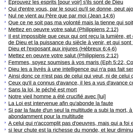
Éprouvez les esprits [pour voir] s'ils sont de Dieu
Qui d'entre vous, par le souci qu'il se donne, peut a
Nul ne vient au Père que par moi (Jean 14:6)
Que ce ne soit pas ma volonté mais la tienne qui soit
Mettez en oeuvre votre salut (Philippiens 2:12)
Il est impossible que ceux qui ont reçu la lumière, et 
de Dieu et la puissance du siècle à venir, et qui so
Dieu et l'exposant aux injures (Hébreux 6:4-6)
Mettez en oeuvre votre salut (Philippiens 2:12)
Femmes, soyez soumises à vos maris (Eph 5:22, Col 3
Dieu les a livrés à une intelligence qui n'a pas fait 
Ainsi donc ce n'est pas de celui qui veut, ni de celui 
Ceux qu'il a connus d'avance, il les a vus d'avance c
Sans la loi, le péché est mort
Notre vieil homme a été crucifié avec [lui]
La Loi est intervenue afin qu'abonde la faute
Si par la faute d'un seul la multitude a subi la mort,
abondamment pour la multitude
A celui qui n'accomplit pas d'oeuvres, mais qui a foi e
si leur chute est la richesse du monde, et leur diminu