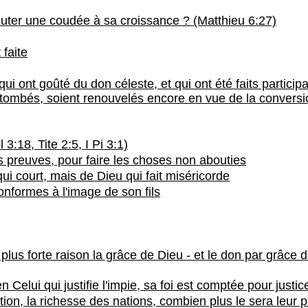
jouter une coudée à sa croissance ? (Matthieu 6:27)
 faite
qui ont goûté du don céleste, et qui ont été faits particip
nt tombés, soient renouvelés encore en vue de la conversi
:18, Tite 2:5, I Pi 3:1)
ses preuves, pour faire les choses non abouties
qui court, mais de Dieu qui fait miséricorde
onformes à l'image de son fils
 à plus forte raison la grâce de Dieu - et le don par grâc
n Celui qui justifie l'impie, sa foi est comptée pour justic
tion, la richesse des nations, combien plus le sera leur p