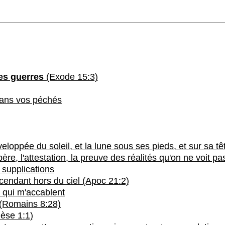
les guerres
(Exode 15:3)
dans vos péchés
veloppée du soleil, et la lune sous ses pieds, et sur sa 
ère, l'attestation, la preuve des réalités qu'on ne voit p
. supplications
escendant hors du ciel (Apoc 21:2)
 qui m'accablent
t (Romains 8:28)
nèse 1:1)