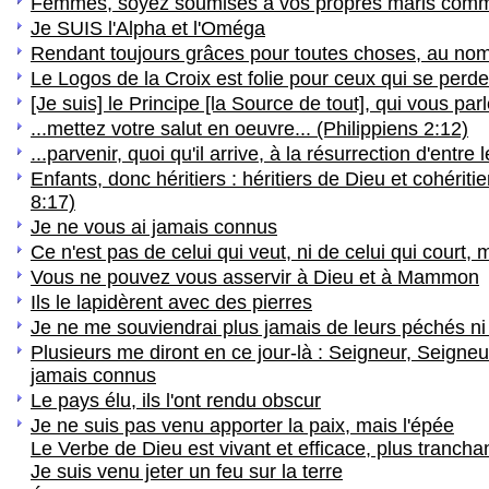
Femmes, soyez soumises à vos propres maris com
Je SUIS l'Alpha et l'Oméga
Rendant toujours grâces pour toutes choses, au nom
Le Logos de la Croix est folie pour ceux qui se perde
[Je suis] le Principe [la Source de tout], qui vous par
...mettez votre salut en oeuvre... (Philippiens 2:12)
...parvenir, quoi qu'il arrive, à la résurrection d'entre
Enfants, donc héritiers : héritiers de Dieu et cohérit
8:17)
Je ne vous ai jamais connus
Ce n'est pas de celui qui veut, ni de celui qui court, 
Vous ne pouvez vous asservir à Dieu et à Mammon
Ils le lapidèrent avec des pierres
Je ne me souviendrai plus jamais de leurs péchés ni
Plusieurs me diront en ce jour-là : Seigneur, Seigneur
jamais connus
Le pays élu, ils l'ont rendu obscur
Je ne suis pas venu apporter la paix, mais l'épée
Le Verbe de Dieu est vivant et efficace, plus tranch
Je suis venu jeter un feu sur la terre