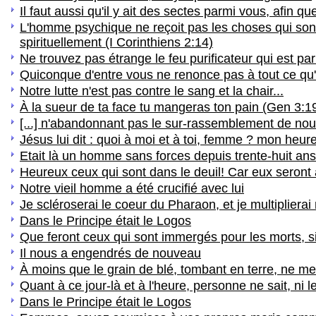
Il faut aussi qu'il y ait des sectes parmi vous, afin 
L'homme psychique ne reçoit pas les choses qui sont de
spirituellement (I Corinthiens 2:14)
Ne trouvez pas étrange le feu purificateur qui est pa
Quiconque d'entre vous ne renonce pas à tout ce qu'i
Notre lutte n'est pas contre le sang et la chair...
À la sueur de ta face tu mangeras ton pain (Gen 3:1
[...] n'abandonnant pas le sur-rassemblement de no
Jésus lui dit : quoi à moi et à toi, femme ? mon heu
Etait là un homme sans forces depuis trente-huit ans
Heureux ceux qui sont dans le deuil! Car eux seront 
Notre vieil homme a été crucifié avec lui
Je scléroserai le coeur du Pharaon, et je multiplier
Dans le Principe était le Logos
Que feront ceux qui sont immergés pour les morts, s
Il nous a engendrés de nouveau
À moins que le grain de blé, tombant en terre, ne meur
Quant à ce jour-là et à l'heure, personne ne sait, ni l
Dans le Principe était le Logos