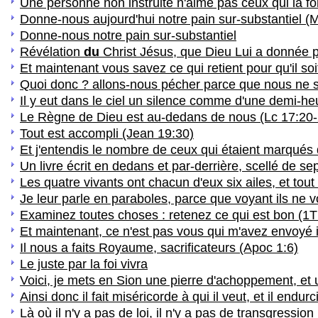
Une personne non instruite n'aime pas ceux qui la fon
Donne-nous aujourd'hui notre pain sur-substantiel (M
Donne-nous notre pain sur-substantiel
Révélation
du
Christ Jésus, que Dieu Lui a donnée 
Et maintenant vous savez ce qui retient pour qu'il so
Quoi donc ? allons-nous pécher parce que nous ne 
Il y eut dans le ciel un silence comme d'une demi-he
Le Règne de Dieu est au-dedans de nous (Lc 17:20-
Tout est accompli (Jean 19:30)
Et j'entendis le nombre de ceux qui étaient marqués 
Un livre écrit en dedans et par-derrière, scellé de s
Les quatre vivants ont chacun d'eux six ailes, et tout
Je leur parle en paraboles, parce que voyant ils ne 
Examinez toutes choses : retenez ce qui est bon (1T
Et maintenant, ce n'est pas vous qui m'avez envoyé i
Il nous a faits Royaume, sacrificateurs (Apoc 1:6)
Le juste par la foi vivra
Voici, je mets en Sion une pierre d'achoppement, et u
Ainsi donc il fait miséricorde à qui il veut, et il endurci
Là où il n'y a pas de loi, il n'y a pas de transgression