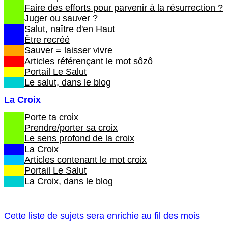
Faire des efforts pour parvenir à la résurrection ?
Juger ou sauver ?
Salut, naître d'en Haut
Être recréé
Sauver = laisser vivre
Articles référençant le mot sôzô
Portail Le Salut
Le salut, dans le blog
La Croix
Porte ta croix
Prendre/porter sa croix
Le sens profond de la croix
La Croix
Articles contenant le mot croix
Portail Le Salut
La Croix, dans le blog
Cette liste de sujets sera enrichie au fil des mois