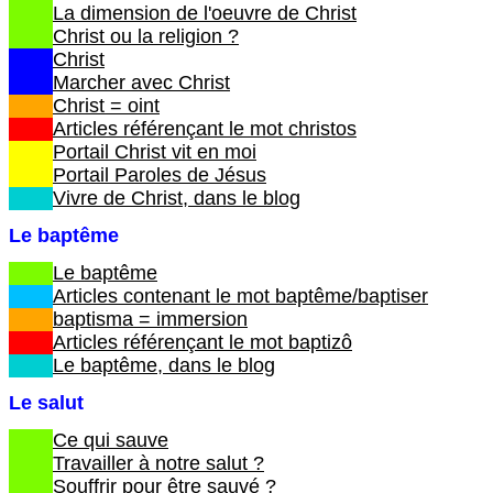
La dimension de l'oeuvre de Christ
Christ ou la religion ?
Christ
Marcher avec Christ
Christ = oint
Articles référençant le mot christos
Portail Christ vit en moi
Portail Paroles de Jésus
Vivre de Christ, dans le blog
Le baptême
Le baptême
Articles contenant le mot baptême/baptiser
baptisma = immersion
Articles référençant le mot baptizô
Le baptême, dans le blog
Le salut
Ce qui sauve
Travailler à notre salut ?
Souffrir pour être sauvé ?