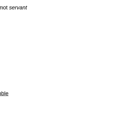
 mot
servant
mble