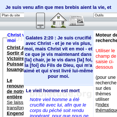
Je suis venu afin que mes brebis aient la vie, et
qu'elles l'aient en abondance (Jean 10:10)
Galates 2:20 : Je suis crucifié
avec Christ - et je ne vis plus,
moi, mais Christ vit en moi - et
ce que je vis maintenant dans
[la] chair, je le vis dans [la] foi,
la [foi] du Fils de Dieu, qui m'a
aimé et qui s'est livré lui-même
pour moi.